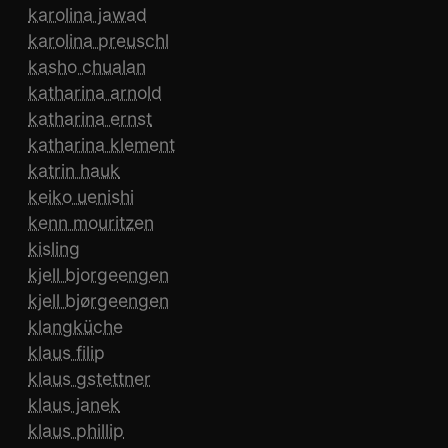
karolina jawad
karolina preuschl
kasho chualan
katharina arnold
katharina ernst
katharina klement
katrin hauk
keiko uenishi
kenn mouritzen
kisling
kjell bjorgeengen
kjell bjørgeengen
klangküche
klaus filip
klaus gstettner
klaus janek
klaus phillip