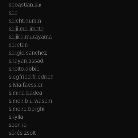
sebastian six
sec
seicht dumm
seiji morimoto
seijiro murayama
seretan
sergio sanchez
shayan assadi
sholto dobie
siegfried friedrich
silvia faessler
simina badea
simon blu wasem
simone borghi
skylla
soon io
sörés zsolt