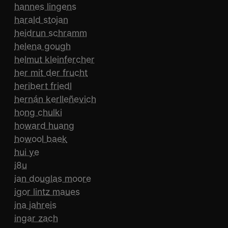
hannes lingens
harald stojan
heidrun schramm
helena gough
helmut kleinfercher
her mit der frucht
heribert friedl
hernán kerlleñevich
hong chulki
howard huang
howool baek
hui ye
i8u
ian douglas moore
igor lintz maues
ina jahreis
ingar zach