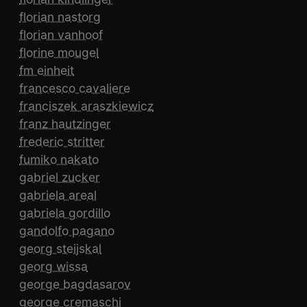
florian nastorg
florian vanhoof
florine mougel
fm einheit
francesco cavaliere
franciszek araszkiewicz
franz hautzinger
frederic stritter
fumiko nakato
gabriel zucker
gabriela areal
gabriela gordillo
gandolfo pagano
georg steijskal
georg wissa
george bagdasarov
george cremaschi