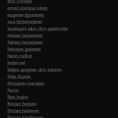
eric cordier
ernst markus stein
eugene ignashev
eva hinterleitner
evamuss aka chrs galarreta
fabian lanzmaier
fabian lanzmaier
fabiana galante
falon cañon
federsel
felipe wagner dos santos
felix blume
fernando perales
feron
finn loxbo
florian fennes
florian haderer
florian kindlinger