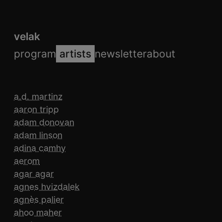
velak
program
artists
newsletter
about
a.d. martinz
aaron tripp
adam donovan
adam linson
adina camhy
aerom
agar agar
agnes hvizdalek
agnès palier
ahoo maher