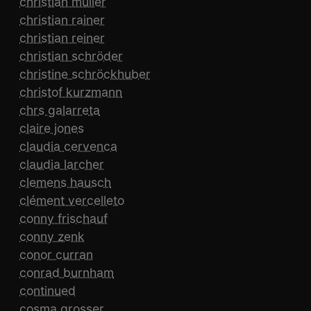
christian müller
christian rainer
christian reiner
christian schröder
christine schröckhuber
christof kurzmann
chrs galarreta
claire jones
claudia cervenca
claudia larcher
clemens hausch
clément vercelleto
conny frischauf
conny zenk
conor curran
conrad burnham
continued
cosma grosser