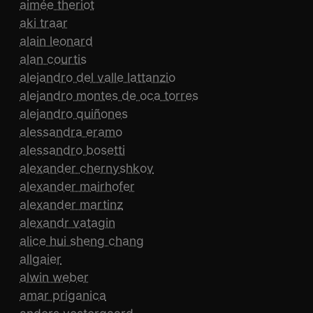
aimée theriot
aki traar
alain leonard
alan courtis
alejandro del valle lattanzio
alejandro montes de oca torres
alejandro quiñones
alessandra eramo
alessandro bosetti
alexander chernyshkov
alexander mairhofer
alexander martinz
alexandr vatagin
alice hui sheng chang
allgaier
alwin weber
amar priganica