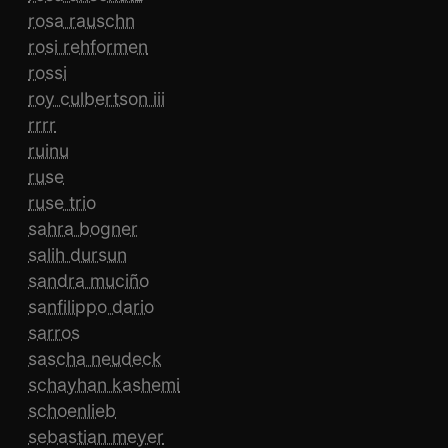
rosa rauschn
rosi rehformen
rossi
roy culbertson iii
rrrr
ruinu
ruse
ruse trio
sahra bogner
salih dursun
sandra muciño
sanfilippo dario
sarros
sascha neudeck
schayhan kashemi
schoenlieb
sebastian meyer