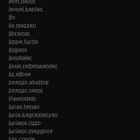
leon naffin
leonel kaplan
lfo
lia mazzari
libramar
limpe fuchs
lingens
liondialer
lissie rettenwander
liz allbee
lorenzo abattoir
lorenzo senni
löwenstein
lucas henao
lucia kagramanyan
luciana rizzo
luciano maggiore
luis conde