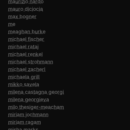
maurizio nardo
mauro diciocia
max bogner
me
meaghan burke
michael fischer
michael rataj
michael renkel
michael strohmann
michael zacherl
michaela grill
mikko savela
milena castagna georgi
milena georgieva
milo thesiger-meacham
miriam jochmann
miriam ragam
misha marks