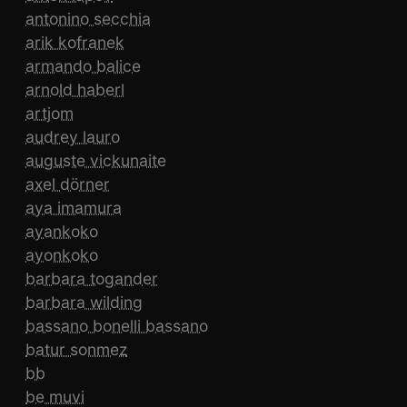
antonino secchia
arik kofranek
armando balice
arnold haberl
artjom
audrey lauro
auguste vickunaite
axel dörner
aya imamura
ayankoko
ayonkoko
barbara togander
barbara wilding
bassano bonelli bassano
batur sonmez
bb
be muvi