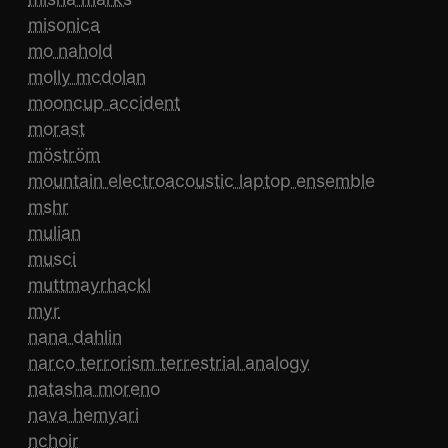
misonica
mo nahold
molly mcdolan
mooncup accident
morast
möström
mountain electroacoustic laptop ensemble
mshr
mulian
musci
muttmayrhackl
myr
nana dahlin
narco terrorism terrestrial analogy
natasha moreno
nava hemyari
nchoir