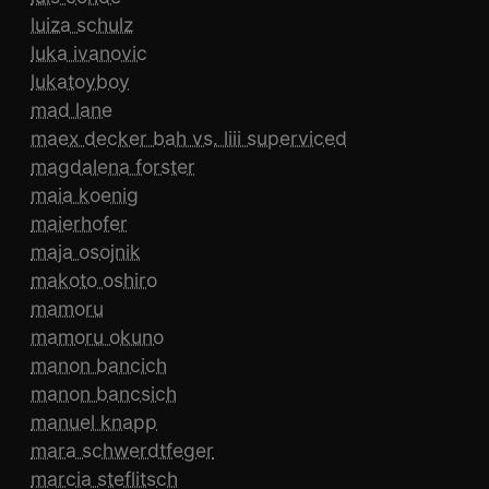
luiza schulz
luka ivanovic
lukatoyboy
mad lane
maex decker bah vs. liii superviced
magdalena forster
maia koenig
maierhofer
maja osojnik
makoto oshiro
mamoru
mamoru okuno
manon bancich
manon bancsich
manuel knapp
mara schwerdtfeger
marcia steflitsch