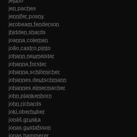
jejuno
jen paches
jennifer posny
jerobeam fenderson
jhidden shards
joanna coleman
joão castro pinto
johann neumeister
johanna forster
johanna schlömicher
johannes deutschmann
johannes eimermacher
john plankenhorn
john richards
joki oberhuber
jonáš gruska
jonas gustafsson
jonas hammerer