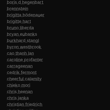
boris d hegenbart
brennstein
brigitta bödenauer
brigitte hart
bruno liberda
bryan eubanks
burkhard stangl
byron westbrook
cao thanh lan
caroline profanter
carrageenan
cedrik fermont
cheerful calamity
chieko mori
chris heenan
chris janka
christian friedrich