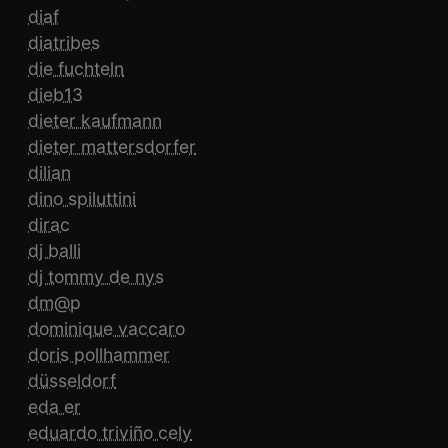
diaf
diatribes
die fuchteln
dieb13
dieter kaufmann
dieter mattersdorfer
dilian
dino spiluttini
dirac
dj balli
dj tommy de nys
dm@p
dominique vaccaro
doris pollhammer
düsseldorf
eda er
eduardo triviño cely