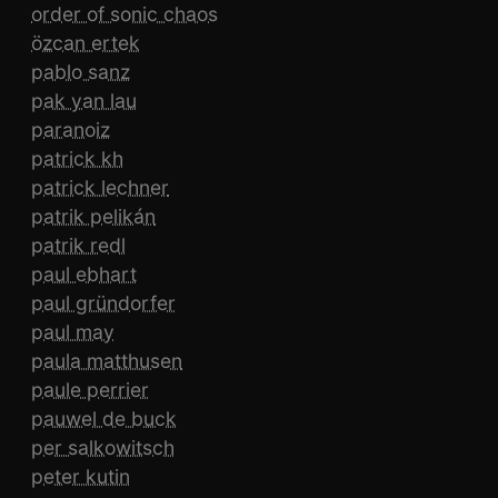
order of sonic chaos
özcan ertek
pablo sanz
pak yan lau
paranoiz
patrick kh
patrick lechner
patrik pelikán
patrik redl
paul ebhart
paul gründorfer
paul may
paula matthusen
paule perrier
pauwel de buck
per salkowitsch
peter kutin