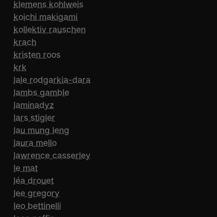
klemens kohlweis
koichi makigami
kollektiv rauschen
krach
kristen roos
krk
lale rodgarkia-dara
lambs gamble
laminadyz
lars stigler
lau mung leng
laura mello
lawrence casserley
le mat
léa drouet
lee gregory
leo bettinelli