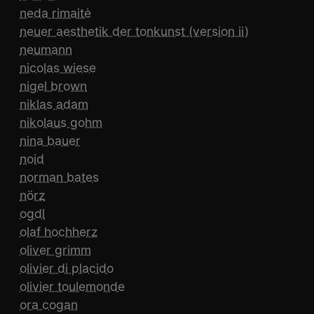
neda rimaitė
neuer aesthetik der tonkunst (version ii)
neumann
nicolas wiese
nigel brown
niklas adam
nikolaus gohm
nina bauer
noid
norman bates
nörz
ogdl
olaf hochherz
oliver grimm
olivier di placido
olivier toulemonde
ora cogan