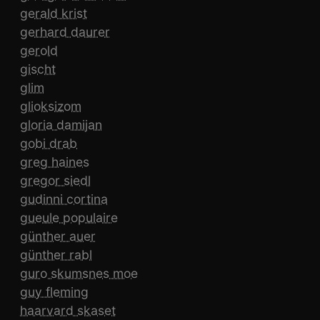
gerald krist
gerhard daurer
gerold
gischt
glim
glioksizom
gloria damijan
gobi drab
greg haines
gregor siedl
gudinni cortina
gueule populaire
günther auer
günther rabl
guro skumsnes moe
guy fleming
haarvard skaset