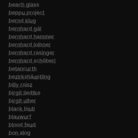
beach glass
beppu project
bernd klug
bernhard gál
bernhard hammer
bernhard loibner
bernhard rasinger
bernhard schöberl
betancurth
bezirkshäuptling
billy roisz
birgit liedtke
birgit ulher
black biuti
blauwurf
blood feud
bon alog