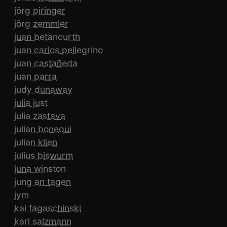
jörg piringer
jörg zemmler
juan betancurth
juan carlos pellegrino
juan castañeda
juan parra
judy dunaway
julia just
julia zastava
julian bonequi
julian klien
julius biswurm
juna winston
jung an tagen
jym
kai fagaschinski
karl salzmann