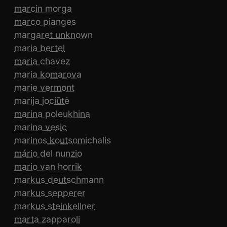
marcin morga
marco pianges
margaret unknown
maria bertel
maria chavez
maria komarova
marie vermont
marija jociūtė
marina poleukhina
marina vesic
marinos koutsomichalis
mário del nunzio
mario van horrik
markus deutschmann
markus sepperer
markus steinkellner
marta zapparoli