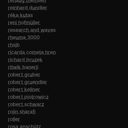
rehaug themsen
reinhard dundler
réka kutas
reni hofmüller
research and waves
rheuma 3000
rhsjb
ricarda cometa hren
richard bruzek
ritwik banerji
robert gruber
robert gruendler
robert kellner
robert piotrowicz
robert schwarz
rojin sharafi
roller
rosa anschütz