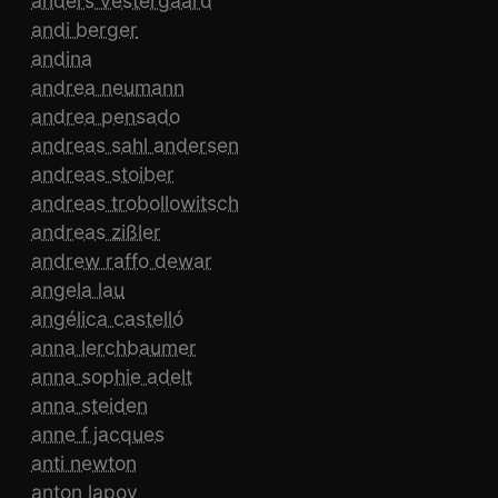
anders vestergaard
andi berger
andina
andrea neumann
andrea pensado
andreas sahl andersen
andreas stoiber
andreas trobollowitsch
andreas zißler
andrew raffo dewar
angela lau
angélica castelló
anna lerchbaumer
anna sophie adelt
anna steiden
anne f jacques
anti newton
anton lapov