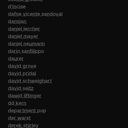
d'incise
dafne vicente sandoval
damijan
daniel lercher
daniel mayer
daniel neumann
dario sanfilippo
daurer
david grove
david pridal
david schweighart
david seitz
dawid liftinger
dd kern
department pop
der warst
derek shirley