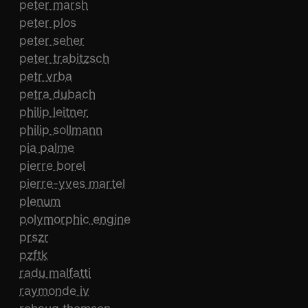
peter marsh
peter plos
peter seher
peter trabitzsch
petr vrba
petra dubach
philip leitner
philip sollmann
pia palme
pierre borel
pierre-yves martel
plenum
polymorphic engine
prszr
pzftk
radu malfatti
raymonde iv