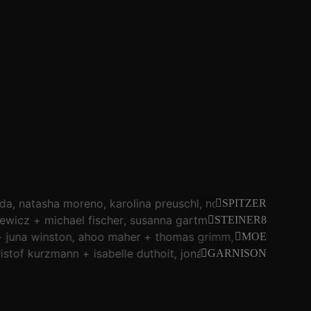
da
natasha moreno
karolina preuschl
noid
christof kur
SPITZER
ewicz
michael fischer
susanna gartmayer
christof kur
STEINER8
juna winston
ahoo maher
thomas grimm
michael zacher
MOE
istof kurzmann
isabelle duthoit
jonáš gruska
luis conde
GARNISON