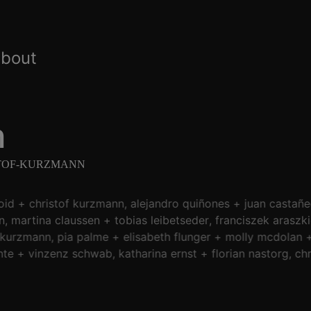
about
n
STOF-KURZMANN
oid
christof kurzmann
alejandro quiñones
juan castañe
n
martina claussen
tobias leibetseder
franciszek araszki
 kurzmann
pia palme
elisabeth flunger
molly mcdolan
te
vinzenz schwab
katharina ernst
florian nastorg
chr