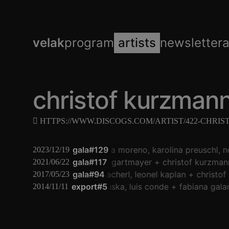
velak
program
artists
newsletter
christof kurzman
HTTPS://WWW.DISCOGS.COM/ARTIST/422-CHRI
gala#129
natasha moreno
karolina preuschl
n
2023/12/19
gala#117
susanna gartmayer
christof kurzman
2021/06/22
michael zacherl
gala#94
leonel kaplan
christof
2017/05/23
export#5
jonáš gruska
luis conde
fabiana galan
2014/11/11