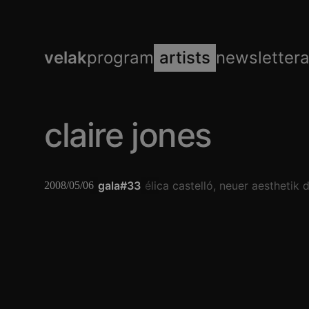
velak
program
artists
newsletter
claire jones
thomas grill
gala#33
angélica castelló
neuer aesthetik de
2008/05/06