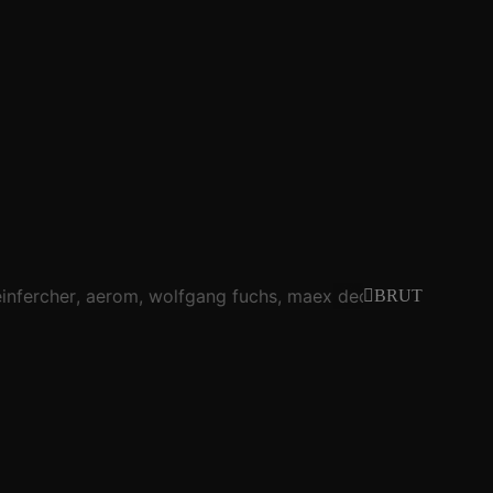
nfercher
aerom
wolfgang fuchs
maex decker bah vs. liii 
BRUT