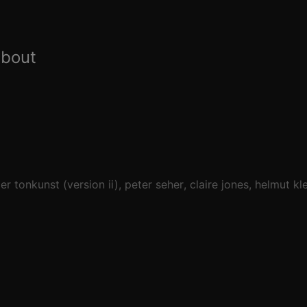
about
r tonkunst (version ii)
peter seher
claire jones
helmut klei