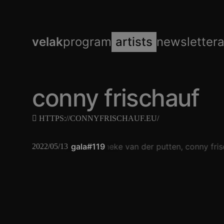
velak
program
artists
newsletter
conny frischauf
HTTPS://CONNYFRISCHAUF.EU/
gala#119
janneke van der putten
conny fris
2022/05/13