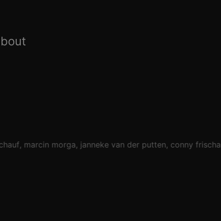
about
chauf
marcin morga
janneke van der putten
conny frischa