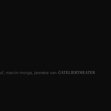
uf
marcin morga
janneke van der putten
conny frischauf
ATELIERTHEATER