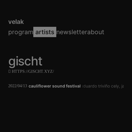
velak
program
artists
newsletter
about
gischt
HTTPS://GISCHT.XYZ/
cauliflower sound festival
cosma grosser
eduardo triviño cely
jan b
2022/04/13