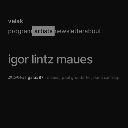
velak
program
artists
newsletter
about
igor lintz maues
gala#87
igor lintz maues
paul gründorfer
dario sanfilippo
2015/04/21