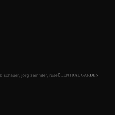
b schauer
jörg zemmler
ruse trio
luiza schulz
jakob scha
CENTRAL GARDEN