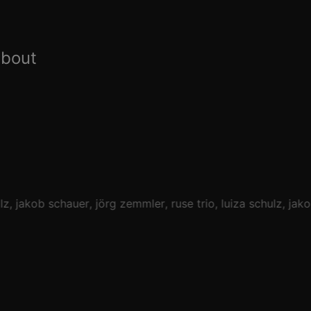
about
lz
jakob schauer
jörg zemmler
ruse trio
luiza schulz
jako