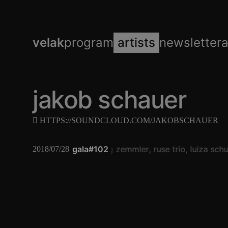
velak
program
artists
newsletter
jakob schauer
HTTPS://SOUNDCLOUD.COM/JAKOBSCHAUER
gala#102
jörg zemmler
ruse trio
luiza schu
2018/07/28