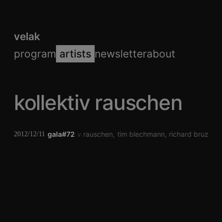
velak
program
artists
newsletter
about
kollektiv rauschen
gala#72
kollektiv rauschen
tim blechmann
richard bruzek
2012/12/11