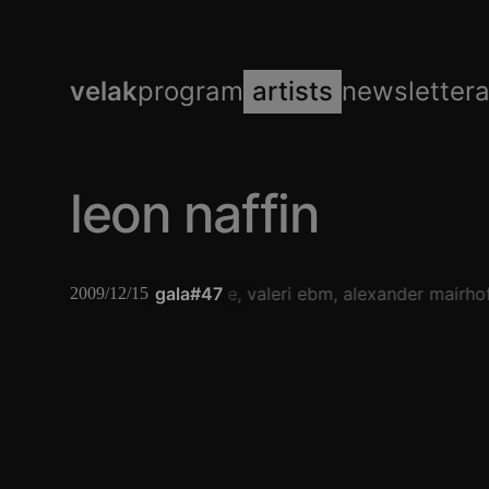
velak
program
artists
newsletter
leon naffin
birgit liedtke
gala#47
valeri ebm
alexander mairhof
2009/12/15