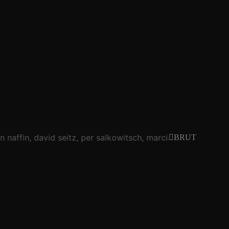
n naffin
david seitz
per salkowitsch
marcia steflitsch
wolf
BRUT