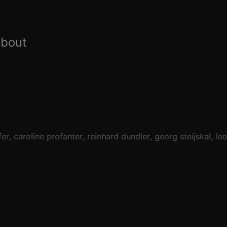
about
er
caroline profanter
reinhard dundler
georg steijskal
leo