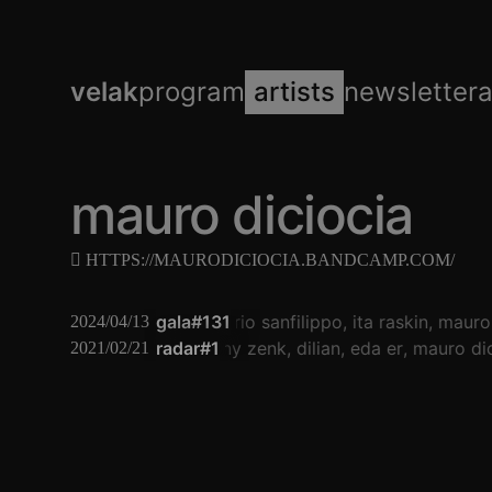
velak
program
artists
newsletter
mauro diciocia
HTTPS://MAURODICIOCIA.BANDCAMP.COM/
gala#131
dario sanfilippo
ita raskin
mauro 
2024/04/13
radar#1
conny zenk
dilian
eda er
mauro dic
2021/02/21