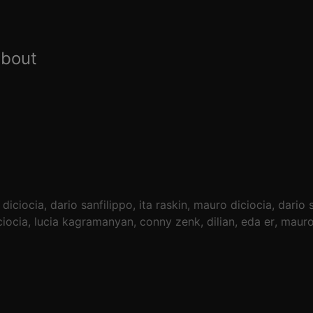
about
diciocia
dario sanfilippo
ita raskin
mauro diciocia
dario 
iocia
lucia kagramanyan
conny zenk
dilian
eda er
mauro 