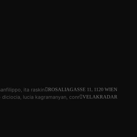
sanfilippo
ita raskin
mauro diciocia
dario sanfilippo
ita ra
ROSALIAGASSE 11, 1120 WIEN
diciocia
lucia kagramanyan
conny zenk
dilian
eda er
ma
VELAKRADAR