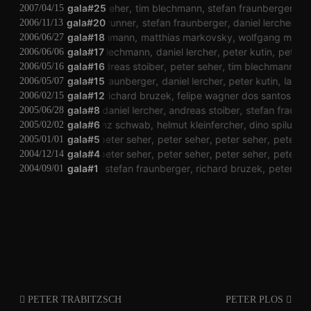
gala#25
peter seher
tim blechmann
stefan fraunberger
ri
2007/04/15
gala#20
stefan brunner
stefan fraunberger
daniel lercher
pe
2006/11/13
tim blechmann
gala#18
matthias markovsky
wolfgang musil
2006/06/27
gala#17
tim blechmann
daniel lercher
peter kutin
peter s
2006/06/06
gala#16
andreas stoiber
peter seher
tim blechmann
an
2006/05/16
gala#15
stefan fraunberger
daniel lercher
peter kutin
lars st
2006/05/07
gala#12
dirac
richard bruzek
felipe wagner dos santos
ste
2006/02/15
peter kutin
gala#8
daniel lercher
andreas stoiber
stefan fraunbe
2005/06/28
gala#6
vinzenz schwab
helmut kleinfercher
dino spiluttini
2005/02/02
gala#5
peter seher
peter seher
peter seher
peter se
2005/01/01
gala#4
peter seher
peter seher
peter seher
peter se
2004/12/14
gala#1
le mat
stefan fraunberger
richard bruzek
peter seh
2004/09/01
PETER TRABITZSCH
PETER PLOS