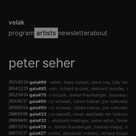
velak
program
artists
newsletter
about
peter seher
gala#86
peter seher
trans human
ulrich rois
billy roisz
2015/02/24
rehaug themsen
gala#85
richard bruzek
reinhard dundler
wolf
2014/12/19
tim blechmann
gala#70
richard bruzek
stefan fraunberger
susanna gart
2012/10/24
siegfried friedrich
gala#60
vinzenz schwab
robert kellner
per salkowitsch
2011/05/17
siegfried friedrich
gala#50
vinzenz schwab
robert kellner
per salkowitsch
2010/03/24
thomas grill
gala#33
angélica castelló
neuer aesthetik der tonkunst (ver
2008/05/06
peter kutin
gala#32
elisabeth meilinger
peter seher
florian ki
2008/04/01
andreas stoiber
gala#28
stefan fraunberger
manuel knapp
matth
2007/12/11
felipe wagner dos santos
gala#27
alexander martinz
richard bruzek
v
2007/11/27