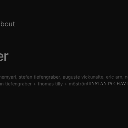
about
er
hemyari
stefan tiefengraber
auguste vickunaite
eric arn
n
an tiefengraber
thomas tilly
möström
raymonde iv
cl
INSTANTS CHAVI