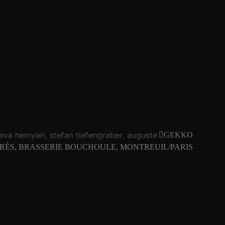
ava hemyari
stefan tiefengraber
auguste vickunaite
eric a
GEKKO
ément vercelleto
léa drouet
stefan tiefengraber
thomas t
RÉS, BRASSERIE BOUCHOULE, MONTREUIL/PARIS