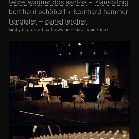
felipe wagner dos santos
zlanabitnig
bernhard schöberl
bernhard hammer
liondialer
daniel lercher
kindly supported by bmwkms + stadt wien - ma7