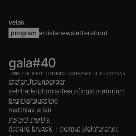
velak
program
artists
newsletter
about
gala#40
2009/02/24
BRUT
- LOTHRINGERSTRASSE 20, 1030 VIENNA
stefan fraunberger
vehlharkophonisches pfingstoratorium
bezirkshäuptling
matthias erian
instant reality
richard bruzek
helmut kleinfercher